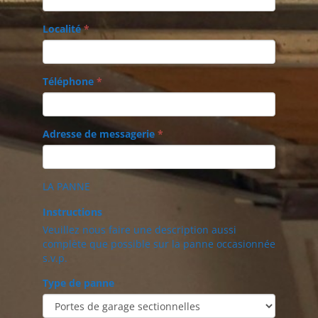
Localité
*
Téléphone
*
Adresse de messagerie
*
LA PANNE
Instructions
Veuillez nous faire une description aussi
complète que possible sur la panne occasionnée
s.v.p.
Type de panne