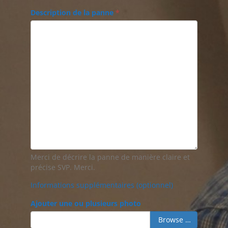
Description de la panne
*
Merci de décrire la panne de manière claire et
précise SVP. Merci.
Informations supplémentaires (optionnel)
Ajouter une ou plusieurs photo
Browse …